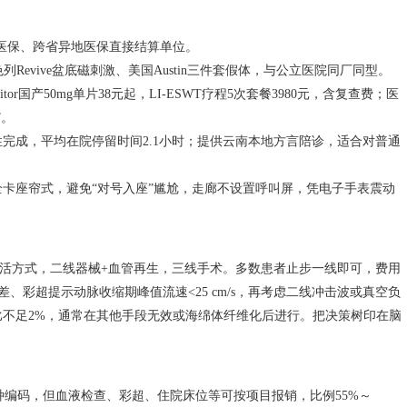
医保、跨省异地医保直接结算单位。
Revive盆底磁刺激、美国Austin三件套假体，与公立医院同厂同型。
tor国产50mg单片38元起，LI-ESWT疗程5次套餐3980元，含复查费；医
”。
完成，平均在院停留时间2.1小时；提供云南本地方言陪诊，适合对普通
卡座帘式，避免“对号入座”尴尬，走廊不设置呼叫屏，凭电子手表震动
生活方式，二线器械+血管再生，三线手术。多数患者止步一线即可，费用
制差、彩超提示动脉收缩期峰值流速<25 cm/s，再考虑二线冲击波或真空负
入占比不足2%，通常在其他手段无效或海绵体纤维化后进行。把决策树印在脑
种编码，但血液检查、彩超、住院床位等可按项目报销，比例55%～