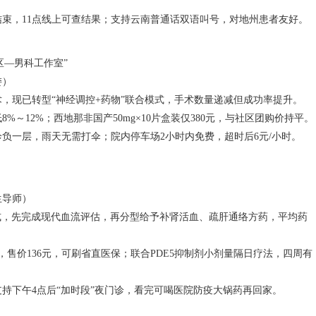
结束，11点线上可查结果；支持云南普通话双语叫号，对地州患者友好。
区—男科工作室”
委）
，现已转型“神经调控+药物”联合模式，手术数量递减但成功率提升。
～12%；西地那非国产50mg×10片盒装仅380元，与社区团购价持平。
诊负一层，雨天无需打伞；院内停车场2小时内免费，超时后6元/小时。
生导师）
模式，先完成现代血流评估，再分型给予补肾活血、疏肝通络方药，平均药
/盒，售价136元，可刷省直医保；联合PDE5抑制剂小剂量隔日疗法，四周有
持下午4点后“加时段”夜门诊，看完可喝医院防疫大锅药再回家。