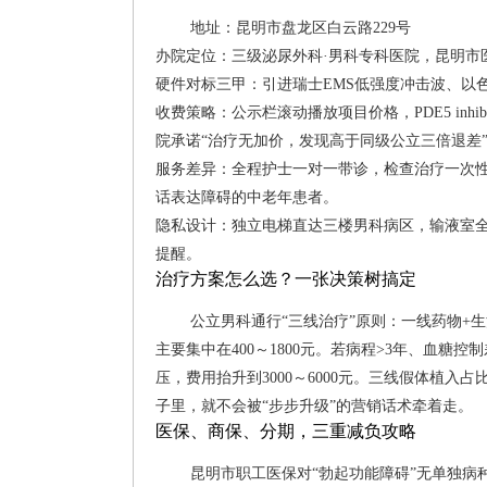
地址：昆明市盘龙区白云路229号
办院定位：三级泌尿外科·男科专科医院，昆明市
硬件对标三甲：引进瑞士EMS低强度冲击波、以色列
收费策略：公示栏滚动播放项目价格，PDE5 inhibi
院承诺“治疗无加价，发现高于同级公立三倍退差
服务差异：全程护士一对一带诊，检查治疗一次性
话表达障碍的中老年患者。
隐私设计：独立电梯直达三楼男科病区，输液室全
提醒。
治疗方案怎么选？一张决策树搞定
公立男科通行“三线治疗”原则：一线药物+
主要集中在400～1800元。若病程>3年、血糖控
压，费用抬升到3000～6000元。三线假体植
子里，就不会被“步步升级”的营销话术牵着走。
医保、商保、分期，三重减负攻略
昆明市职工医保对“勃起功能障碍”无单独病