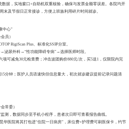
系统数据，实地窗口+自助机双重核验，确保与发票金额零误差。各院均开
”，周末及节假日正常接诊，方便上班族利用碎片时间就诊。
康中心”
会会员）
P RigiScan Plus、标准化SS评分室。
号→泌尿外科→“性功能障碍专病”→选择医师时段。
项可减免30元检查费；冲击波团购价880元/次，买5送1，仅限院内完
15分钟；医护人员语速快但信息量大，初次就诊建议提前记录问题清
分会常委）
图”监测，数据同步至手机小程序，患者次日即可查看报告曲线。
，但昆华医院将其打包进“住院一日病房”，床位费+护理费可刷医保卡，约节