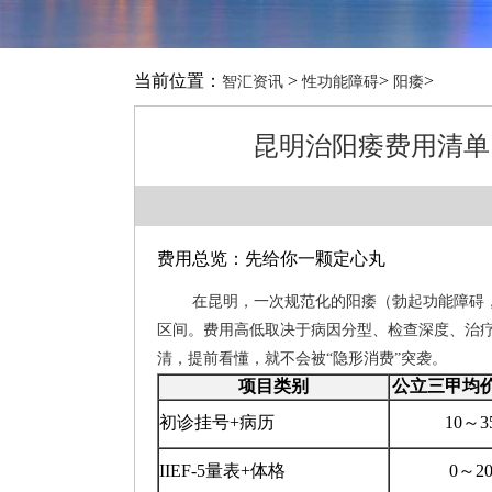
当前位置：
>
>
>
智汇资讯
性功能障碍
阳痿
昆明治阳痿费用清单
费用总览：先给你一颗定心丸
在昆明，一次规范化的阳痿（勃起功能障碍，E
区间。费用高低取决于病因分型、检查深度、治疗
清，提前看懂，就不会被“隐形消费”突袭。
项目类别
公立三甲均
初诊挂号+病历
10～3
IIEF-5量表+体格
0～2