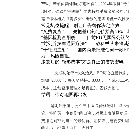
75%。若单位额外购买“惠民保”，2024年版将“
顶4次。锦欣九洲医院与两家持牌消费金融公司合作，提
需行假体植入或需多次冲击波的患者降低一次性
常见坑位提醒：别让广告替你决定疗效
“免费复查”——先把基础药定价抬高50%
“基因检测查阳痿”——目前ED无国际公
“前列腺按摩通阳疗法”——教科书从未将
“干细胞注射”——国内尚未批准任何一款E
万，风险自担。
康复后的“隐形成本”才是真正的省钱密码
一次成功治疗≠永久治愈。ED与心血管代谢
烟钱≈2800元；每天坚持快走8000步，可减少二
成本，主动健康管理才是真正的“省钱大招”。
结语：带对地图再出发
昆明治阳痿，公立三甲医院价格透明、路径
管、能吃药、少创伤”的口诀，对照上表做足功课
费用之间找到自己的最优解。愿你看完这份费用清
的支出，把男人自信一次找回。