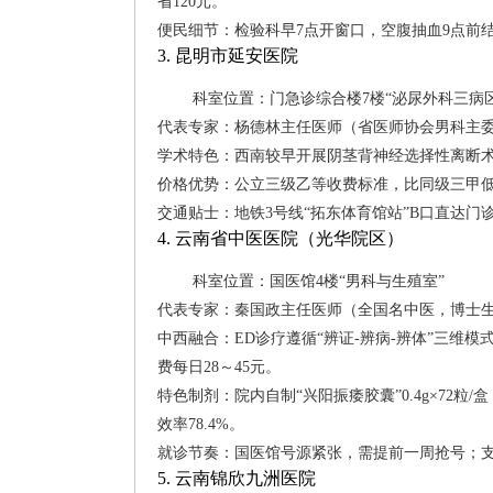
省120元。
便民细节：检验科早7点开窗口，空腹抽血9点前
3. 昆明市延安医院
科室位置：门急诊综合楼7楼“泌尿外科三病
代表专家：杨德林主任医师（省医师协会男科主
学术特色：西南较早开展阴茎背神经选择性离断术
价格优势：公立三级乙等收费标准，比同级三甲低8%
交通贴士：地铁3号线“拓东体育馆站”B口直达门
4. 云南省中医医院（光华院区）
科室位置：国医馆4楼“男科与生殖室”
代表专家：秦国政主任医师（全国名中医，博士
中西融合：ED诊疗遵循“辨证-辨病-辨体”三维
费每日28～45元。
特色制剂：院内自制“兴阳振痿胶囊”0.4g×72粒
效率78.4%。
就诊节奏：国医馆号源紧张，需提前一周抢号；支
5. 云南锦欣九洲医院