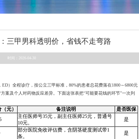
：三甲男科透明价，省钱不走弯路
时间：2026-04-30
D）全程诊疗，按公立三甲标准，80%的患者总花费落在1800～6800元
方案及个人对药物反应差异。下面这张表把“可能要花钱的环节”一次列
价（元）
备注说明
是否医保
主任医师号35元，副主任医师25元，普通号
5
是
10元。
部分医院免收评估费，含阴茎硬度测试带1
0
是
条。