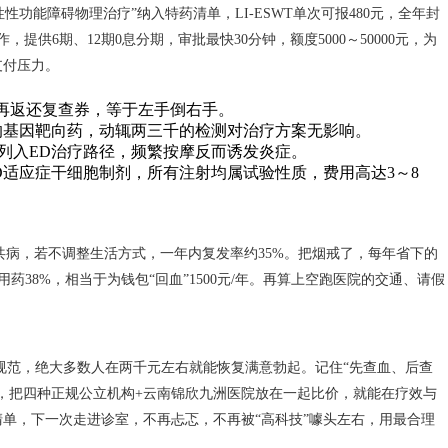
男性性功能障碍物理治疗”纳入特药清单，LI-ESWT单次可报480元，全年封
供6期、12期0息分期，审批最快30分钟，额度5000～50000元，为
支付压力。
，再返还复查券，等于左手倒右手。
认的基因靶向药，动辄两三千的检测对治疗方案无影响。
其列入ED治疗路径，频繁按摩反而诱发炎症。
D适应症干细胞制剂，所有注射均属试验性质，费用高达3～8
共病，若不调整生活方式，一年内复发率约35%。把烟戒了，每年省下的
次用药38%，相当于为钱包“回血”1500元/年。再算上空跑医院的交通、请假
规范，绝大多数人在两千元左右就能恢复满意勃起。记住“先查血、后查
，把四种正规公立机构+云南锦欣九洲医院放在一起比价，就能在疗效与
单，下一次走进诊室，不再忐忑，不再被“高科技”噱头左右，用最合理