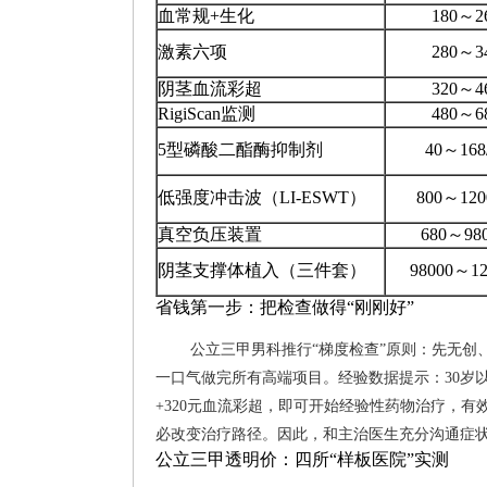
血常规+生化
180～2
激素六项
280～3
阴茎血流彩超
320～4
RigiScan监测
480～6
5型磷酸二酯酶抑制剂
40～168
低强度冲击波（LI-ESWT）
800～120
真空负压装置
680～98
阴茎支撑体植入（三件套）
98000～12
省钱第一步：把检查做得“刚刚好”
公立三甲男科推行“梯度检查”原则：先无创
一口气做完所有高端项目。经验数据提示：30岁以下、
+320元血流彩超，即可开始经验性药物治疗，有效率
必改变治疗路径。因此，和主治医生充分沟通症
公立三甲透明价：四所“样板医院”实测