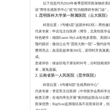
以下信息均为2024年春季昆明市医保物价
设“男性生殖医学中心”或“性功能障碍专病门诊
1. 昆明医科大学第一附属医院（云大医院）
科室位置：1号楼6层“泌尿外科D区—男性健
代表专家：申吉泓主任医师（博导，北美性医学
特色硬件：德国Esaote MyLab彩色多普勒、美国GOTO
预约路径：微信公众号“昆医大附一院”→预约挂
费用亮点：血流彩超单项360元，若同时开具激素六
成。
患者评价：候诊区电子屏实时叫号，分时段精准到
单，避免遗漏。
2. 云南省第一人民医院（昆华医院）
科室位置：6号楼M层“生殖男科中心”
代表专家：李宏军主任医师（中华医学会男科学
检查王牌：在省内率先开展“夜间勃起联合AI云
医保优势：RigiScan监测项目虽不在医保目录