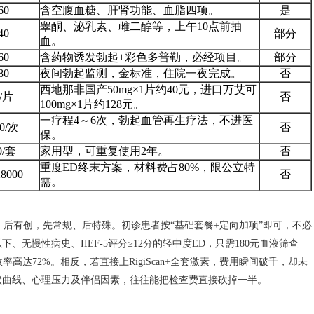
60
含空腹血糖、肝肾功能、血脂四项。
是
睾酮、泌乳素、雌二醇等，上午10点前抽
40
部分
血。
60
含药物诱发勃起+彩色多普勒，必经项目。
部分
80
夜间勃起监测，金标准，住院一夜完成。
否
西地那非国产50mg×1片约40元，进口万艾可
/片
否
100mg×1片约128元。
一疗程4～6次，勃起血管再生疗法，不进医
0/次
否
保。
0/套
家用型，可重复使用2年。
否
重度ED终末方案，材料费占80%，限公立特
8000
否
需。
、后有创，先常规、后特殊。初诊患者按“基础套餐+定向加项”即可，不必
无慢性病史、IIEF-5评分≥12分的轻中度ED，只需180元血液筛查
高达72%。相反，若直接上RigiScan+全套激素，费用瞬间破千，却未
状曲线、心理压力及伴侣因素，往往能把检查费直接砍掉一半。