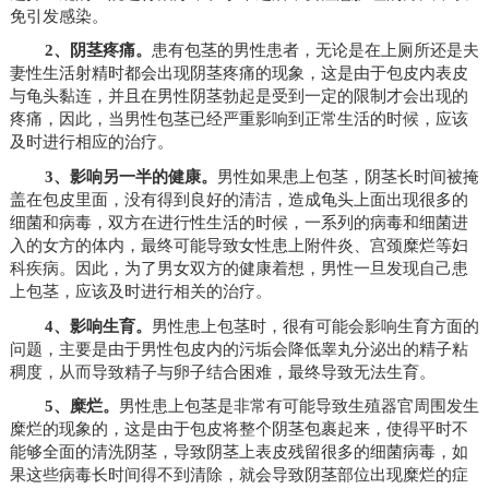
免引发感染。
2、阴茎疼痛。
患有包茎的男性患者，无论是在上厕所还是夫
妻性生活射精时都会出现阴茎疼痛的现象，这是由于包皮内表皮
与龟头黏连，并且在男性阴茎勃起是受到一定的限制才会出现的
疼痛，因此，当男性包茎已经严重影响到正常生活的时候，应该
及时进行相应的治疗。
3、影响另一半的健康。
男性如果患上包茎，阴茎长时间被掩
盖在包皮里面，没有得到良好的清洁，造成龟头上面出现很多的
细菌和病毒，双方在进行性生活的时候，一系列的病毒和细菌进
入的女方的体内，最终可能导致女性患上附件炎、宫颈糜烂等妇
科疾病。因此，为了男女双方的健康着想，男性一旦发现自己患
上包茎，应该及时进行相关的治疗。
4、影响生育。
男性患上包茎时，很有可能会影响生育方面的
问题，主要是由于男性包皮内的污垢会降低睾丸分泌出的精子粘
稠度，从而导致精子与卵子结合困难，最终导致无法生育。
5、糜烂。
男性患上包茎是非常有可能导致生殖器官周围发生
糜烂的现象的，这是由于包皮将整个阴茎包裹起来，使得平时不
能够全面的清洗阴茎，导致阴茎上表皮残留很多的细菌病毒，如
果这些病毒长时间得不到清除，就会导致阴茎部位出现糜烂的症