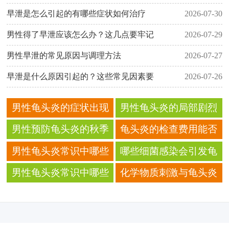
早泄是怎么引起的有哪些症状如何治疗
2026-07-30
男性得了早泄应该怎么办？这几点要牢记
2026-07-29
男性早泄的常见原因与调理方法
2026-07-27
早泄是什么原因引起的？这些常见因素要
2026-07-26
男性龟头炎的症状出现
男性龟头炎的局部剧烈
后如何加强个人卫生 卫
瘙痒症状 别忽视身体的
男性预防龟头炎的秋季
龟头炎的检查费用能否
生建议
警示信号
防护要点 干燥季节注意
通过医保报销 医保政策
男性龟头炎常识中哪些
哪些细菌感染会引发龟
事项
解读
容易产生误解？
头炎 常见致病菌大盘点
男性龟头炎常识中哪些
化学物质刺激与龟头炎
容易误解？
的发生有关吗 远离刺激
物