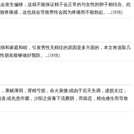
线会发生偏移，这就不能保证精子会正常的与女性的卵子相结合。此
致疼痛感，这也就会导致男性会因为疼痛而不能勃起。...
[详情]
感情和家庭和睦，引发男性无精症的原因是多方面的，本文将选取几
朋友能够做好预防。...
[详情]
，禀赋薄弱，肾精亏损，命火衰微;或由于后天失调，虚损太过，
精道;或先患痄腮，少阳之疫毒下流厥阴，而留恋，精虫难生而导致