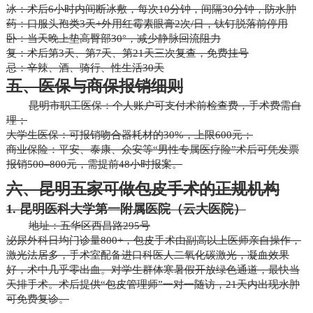
冰：术后6小时内间断冰敷，每次10分钟，间隔30分钟，防水肿
药：口服头孢类3天+外用红霉素眼膏2次/日，钛钉脱落前停用
卧：当天晚上垫高臀部30°，减少静脉回流阻力
复：术后第3天、第7天、第21天三次复查，免费挂号
忌：辛辣、酒、骑行、性生活30天
五、医保与商保报销细则
昆明市职工医保：个人账户可支付术前检查费，手术费需自
理；
大学生医保：可报销吻合器耗材的30%，上限600元；
商业保险：平安、泰康、众安等“男性专属医疗险”术后可凭发票
报销500–800元，需提前48小时报案。
六、昆明五家可做包皮手术的正规机构
1. 昆明医科大学第一附属医院（云大医院）
地址：五华区西昌路295号
泌尿外科日均门诊量800+，包皮手术由副高以上医师亲自操作，
激光法居多，手术室配备进口科医人二氧化碳激光，凝血效果
好，术中几乎零出血。对学生群体寒暑假开放绿色通道，最快当
天排手术。术后提供“包皮管理师”一对一随访，21天内出现水肿
可免费复诊。