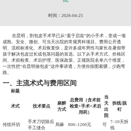
时间：2026-04-25
在昆明，割包皮手术早已从“羞于启齿”的小手术，变成一项
成熟、安全、微创、可当天出院的常规男科项目。费用公开透
明、流程标准化、术后恢复快，是许多成年男性与家长在暑假带
孩子解决包皮过长或包茎问题的首选。以下从手术方式、价格区
间、术前检查、术后护理、医保政策、正规医院名单六个维度，
一次性把“在昆明做包皮”这件事讲透，方便你按图索骥，少跑弯
路。
一、主流术式与费用区间
标题
当
总费用（含术前
麻醉
天
拆线/脱
术式
技术要点
检查+手术+术后
方式
出
钉
用药）
院
手术刀切除后
7–10天拆
传统环切
局麻
800–1200元
可
手工缝合
线