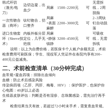
韩式环切
无需拆
边切边凝，出
（激光/电
局麻
1500–2200元
可
线，2周
血少
刀）
脱痂
局麻
2–3周钛
一次性吻合
钛钉吻合，切
+表面
2200–3000元
可
钉自动脱
器（商环）
口整齐
麻醉
落
进口生物套
内板外板分层
局麻
可吸收
环（Sleeve技
定位，几乎无
+静脉
3200–4500元
可
线，无需
术）
疤痕
镇静
拆线
说明：以上为自费价格，若医保卡个人账户余额充足，术前
检查费用可刷医保；学生、现役军人凭证件在各院均享有200–
400元公益减免。
二、术前检查清单（30分钟完成）
血常规+凝血四项：排除出血倾向
血糖：防止术后感染风险
传染病四项（乙肝、丙肝、梅毒、HIV）：保护医护，也保护你
心电图：40岁以上必选
生殖器皮肤评估：判断是否有湿疹、念珠菌感染，需先治疗再手
术
检查结果当天有效，若超过72小时未手术，需复查血常规。