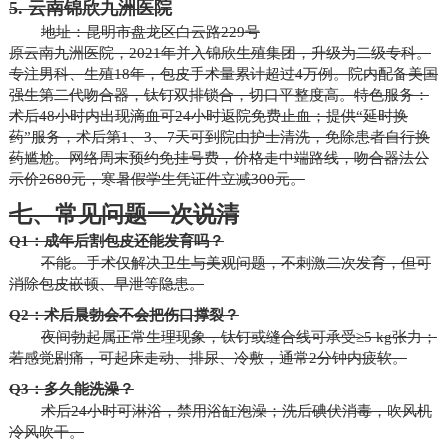
5. 云南锦欣九洲医院
地址：昆明市盘龙区白云路229号
原云南九洲医院，2021年并入锦欣生殖集团，升级为二级专科。
专注男科、生殖18年，包皮手术量累计超过4万例。院内配备美国
强生第二代吻合器，钛钉双排锁合，切口平整度高。特色服务：
术后48小时内出现滴血可24小时返院免费止血；提供“延时换
药”服务，术后第1、3、7天可到院由护士清洗，免除患者自行换
药尴尬。网络周末预约免挂号费，价格走中端路线，吻合器法公
示价2680元，寒暑假学生凭证件立减300元。
七、常见问题一次说清
Q1：成年后割包皮还能发育吗？
不能。手术仅解决卫生与美观问题，不刺激二次发育，但可
消除包皮嵌顿、早泄等隐患。
Q2：术后晨勃会不会把伤口撑裂？
夜间勃起属正常生理现象，钛钉或缝合线可承受≥5 kg张力；
若感觉剧痛，可起床走动、排尿、冷敷，通常2分钟内疲软。
Q3：多久能洗澡？
术后24小时可淋浴，禁用浴缸泡澡；洗后碘伏消毒，吹风机
冷风吹干。