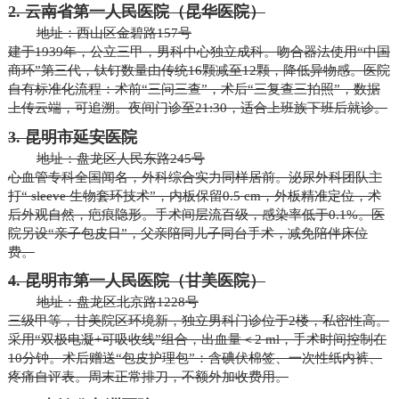
2. 云南省第一人民医院（昆华医院）
地址：西山区金碧路157号
建于1939年，公立三甲，男科中心独立成科。吻合器法使用“中国
商环”第三代，钛钉数量由传统16颗减至12颗，降低异物感。医院
自有标准化流程：术前“三问三查”，术后“三复查三拍照”，数据
上传云端，可追溯。夜间门诊至21:30，适合上班族下班后就诊。
3. 昆明市延安医院
地址：盘龙区人民东路245号
心血管专科全国闻名，外科综合实力同样居前。泌尿外科团队主
打“ sleeve 生物套环技术”，内板保留0.5 cm，外板精准定位，术
后外观自然，疤痕隐形。手术间层流百级，感染率低于0.1%。医
院另设“亲子包皮日”，父亲陪同儿子同台手术，减免陪伴床位
费。
4. 昆明市第一人民医院（甘美医院）
地址：盘龙区北京路1228号
三级甲等，甘美院区环境新，独立男科门诊位于2楼，私密性高。
采用“双极电凝+可吸收线”组合，出血量＜2 ml，手术时间控制在
10分钟。术后赠送“包皮护理包”：含碘伏棉签、一次性纸内裤、
疼痛自评表。周末正常排刀，不额外加收费用。