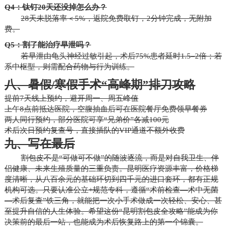
Q4：钛钉20天还没掉怎么办？
28天未脱落率＜5%，返院免费取钉，2分钟完成，无附加
费。
Q5：割了能治疗早泄吗？
若早泄由龟头神经过敏引起，术后75%患者延时1.5–2倍；若
系中枢型，则需配合药物与行为训练。
八、暑假/寒假手术“高峰期”排刀攻略
提前7天线上预约，避开周一、周五峰值
上午8点前抵达医院，空腹抽血后可在医院餐厅免费领早餐券
两人同行预约，部分医院可享“兄弟价”各减100元
术后次日预约复查号，直接插队的VIP通道不额外收费
九、写在最后
割包皮不是“可做可不做”的随波逐流，而是对自我卫生、伴
侣健康、未来生殖质量的三重负责。昆明医疗资源丰富，价格梯
度清晰，从八百余元的基础环切到四千元的进口套环，都有正规
机构可选。只要认准公立+规范专科，遵循“术前检查—术中无菌
—术后复查”铁三角，就能把一次小手术做成一次轻松、安心、甚
至提升自信的人生体验。希望这份“昆明割包皮全攻略”能成为你
决策前的最后一站，也能成为术后恢复路上的第一个锦囊。