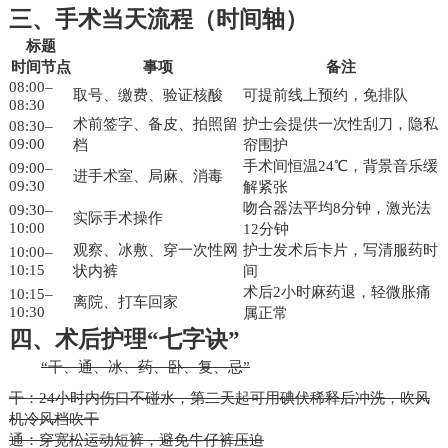
三、手术当天流程（时间轴）
标题
时间节点
事项
备注
08:00–
取号、缴费、验证核酸
可提前线上预约，免排队
08:30
术前签字、备皮、拍照留
护士会提供一次性刮刀，隐私
08:30–
09:00
档
帘围护
手术间恒温24℃，背景音乐缓
09:00–
进手术室、局麻、消毒
09:30
解紧张
吻合器法平均8分钟，激光法
09:30–
实际手术操作
10:00
12分钟
观察、冰敷、穿一次性网
护士发术后卡片，写清服药时
10:00–
10:15
状内裤
间
术后2小时麻药退，轻微胀痛
10:15–
离院、打车回家
10:30
属正常
四、术后护理“七字诀”
“干、通、冰、药、卧、复、忌”
干：24小时内伤口不碰水，第二天起可用碘伏稀释后冲洗，吹风
机冷风档吹干
通：穿宽松运动短裤，避免牛仔裤压迫